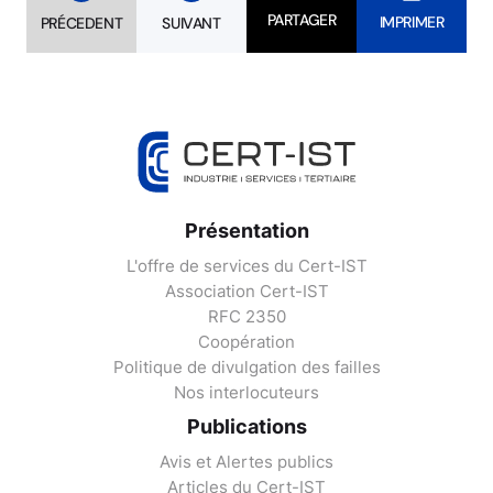
PARTAGER
IMPRIMER
PRÉCEDENT
SUIVANT
Présentation
L'offre de services du Cert-IST
Association Cert-IST
RFC 2350
Coopération
Politique de divulgation des failles
Nos interlocuteurs
Publications
Avis et Alertes publics
Articles du Cert-IST