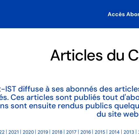
Accès Abo
Articles du C
-IST diffuse à ses abonnés des articles
tés. Ces articles sont publiés tout d'a
ains sont ensuite rendus publics quelq
du site web
22
2021
2020
2019
2018
2017
2016
2015
2014
2013