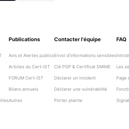
Publications
Contacter l'équipe
FAQ
T
Avis et Alertes publics
Envoi d'informations sensibles
Introd
Articles du Cert-IST
Clé PGP & Certificat SMIME
Les s
FORUM Cert-IST
Déclarer un incident
Page d
Bilans annuels
Déclarer une vulnérabilité
Fonct
illes
Autres
Porter plainte
Signal