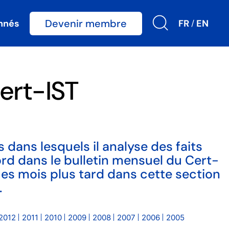
Devenir membre
nnés
FR
EN
/
ert-IST
 dans lesquels il analyse des faits
bord dans le bulletin mensuel du Cert-
ues mois plus tard dans cette section
.
2012
2011
2010
2009
2008
2007
2006
2005