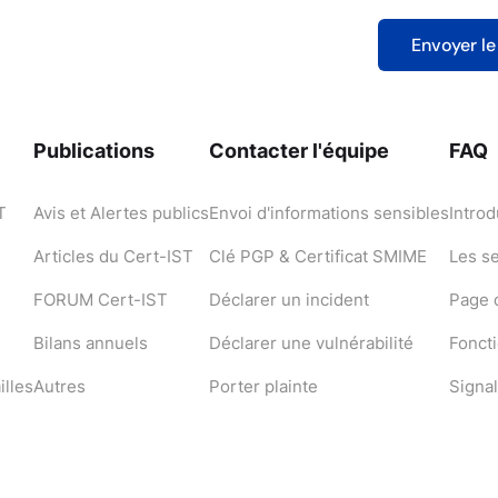
Publications
Contacter l'équipe
FAQ
T
Avis et Alertes publics
Envoi d'informations sensibles
Introd
Articles du Cert-IST
Clé PGP & Certificat SMIME
Les s
FORUM Cert-IST
Déclarer un incident
Page d
Bilans annuels
Déclarer une vulnérabilité
Fonct
illes
Autres
Porter plainte
Signal