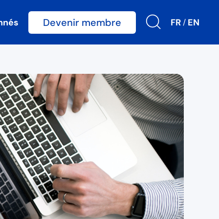
Devenir membre
nnés
FR
EN
/