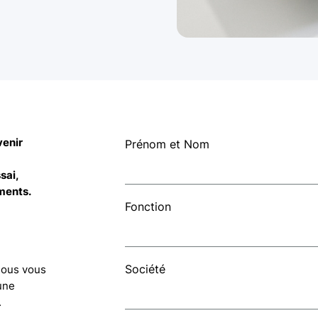
venir
Prénom et Nom
sai,
ments.
Fonction
Société
 Nous vous
une
.