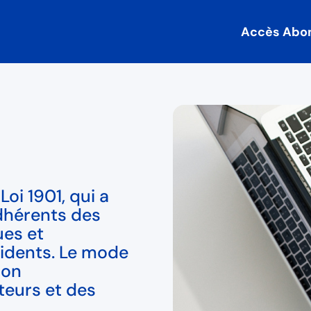
Accès Abo
oi 1901, qui a
dhérents des
ues et
cidents. Le mode
son
teurs et des