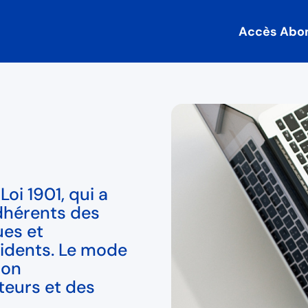
Accès Abo
oi 1901, qui a
dhérents des
ues et
cidents. Le mode
son
teurs et des