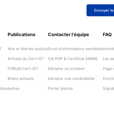
Publications
Contacter l'équipe
FAQ
T
Avis et Alertes publics
Envoi d'informations sensibles
Introd
Articles du Cert-IST
Clé PGP & Certificat SMIME
Les s
FORUM Cert-IST
Déclarer un incident
Page d
Bilans annuels
Déclarer une vulnérabilité
Fonct
illes
Autres
Porter plainte
Signal