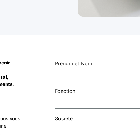
venir
Prénom et Nom
sai,
ments.
Fonction
Société
 Nous vous
une
.