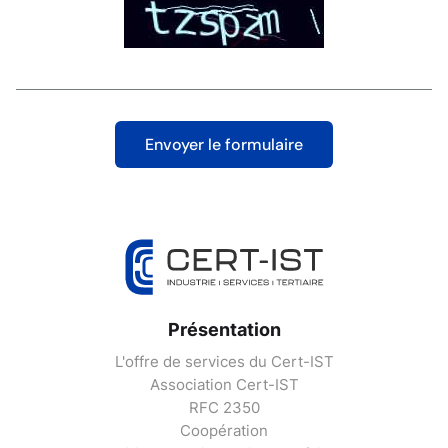
Présentation
L'offre de services du Cert-IST
Association Cert-IST
RFC 2350
Coopération