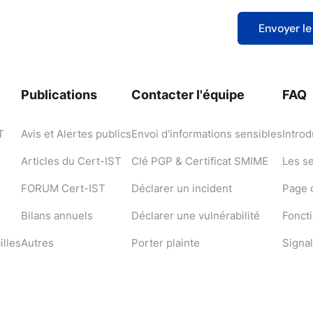
Publications
Contacter l'équipe
FAQ
T
Avis et Alertes publics
Envoi d'informations sensibles
Introd
Articles du Cert-IST
Clé PGP & Certificat SMIME
Les s
FORUM Cert-IST
Déclarer un incident
Page d
Bilans annuels
Déclarer une vulnérabilité
Fonct
illes
Autres
Porter plainte
Signal