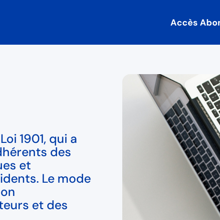
Accès Abo
oi 1901, qui a
dhérents des
ues et
cidents. Le mode
son
teurs et des