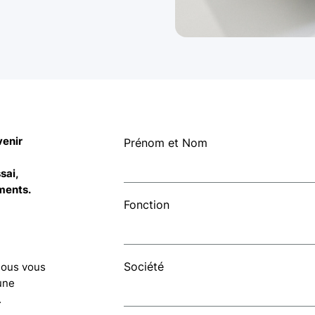
venir
Prénom et Nom
sai,
ments.
Fonction
Société
 Nous vous
une
.