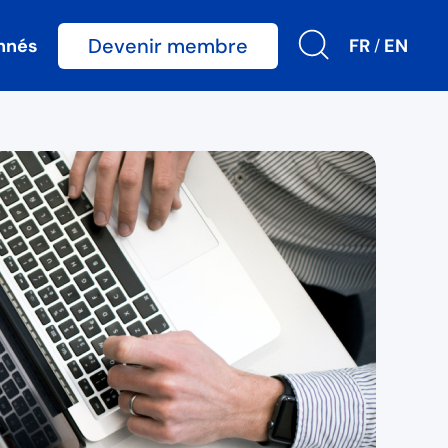
Devenir membre
nnés
FR
EN
/