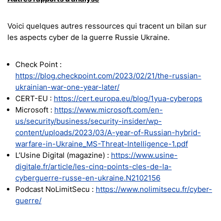
Voici quelques autres ressources qui tracent un bilan sur
les aspects cyber de la guerre Russie Ukraine.
Check Point :
https://blog.checkpoint.com/2023/02/21/the-russian-
ukrainian-war-one-year-later/
CERT-EU :
https://cert.europa.eu/blog/1yua-cyberops
Microsoft :
https://www.microsoft.com/en-
us/security/business/security-insider/wp-
content/uploads/2023/03/A-year-of-Russian-hybrid-
warfare-in-Ukraine_MS-Threat-Intelligence-1.pdf
L’Usine Digital (magazine) :
https://www.usine-
digitale.fr/article/les-cinq-points-cles-de-la-
cyberguerre-russe-en-ukraine.N2102156
Podcast NoLimitSecu :
https://www.nolimitsecu.fr/cyber-
guerre/