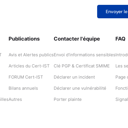
Publications
Contacter l'équipe
FAQ
T
Avis et Alertes publics
Envoi d'informations sensibles
Introd
Articles du Cert-IST
Clé PGP & Certificat SMIME
Les s
FORUM Cert-IST
Déclarer un incident
Page d
Bilans annuels
Déclarer une vulnérabilité
Fonct
illes
Autres
Porter plainte
Signal