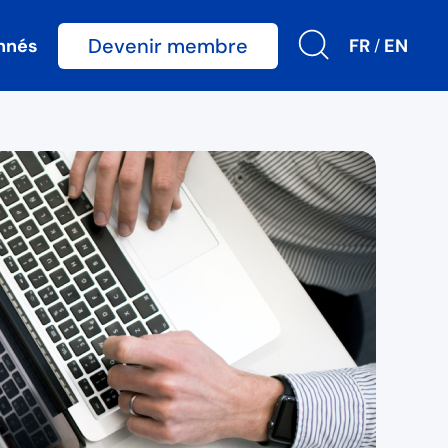
Devenir membre
nnés
FR
EN
/