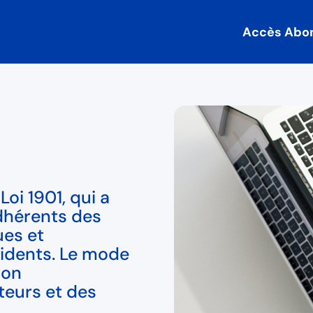
Accès Abo
oi 1901, qui a
dhérents des
ues et
cidents. Le mode
son
teurs et des