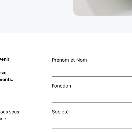
venir
Prénom et Nom
sai,
ments.
Fonction
Société
 Nous vous
une
.