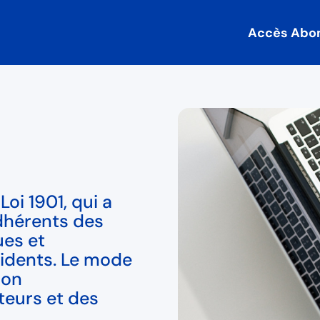
Accès Abo
oi 1901, qui a
dhérents des
ues et
cidents. Le mode
son
teurs et des