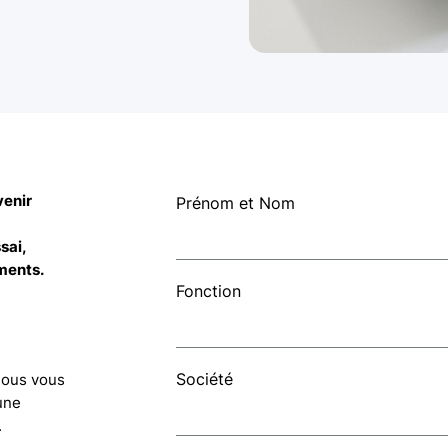
venir
Prénom et Nom
sai,
ments.
Fonction
Société
 Nous vous
une
.