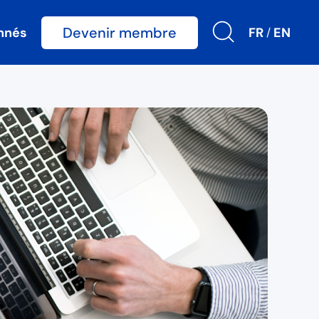
Devenir membre
nnés
FR
EN
/