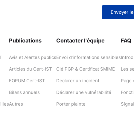
Publications
Contacter l'équipe
FAQ
T
Avis et Alertes publics
Envoi d'informations sensibles
Introd
Articles du Cert-IST
Clé PGP & Certificat SMIME
Les s
FORUM Cert-IST
Déclarer un incident
Page d
Bilans annuels
Déclarer une vulnérabilité
Fonct
illes
Autres
Porter plainte
Signal