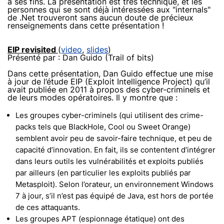
à ses fins. La présentation est très technique, et les
personnes qui se sont déjà intéressées aux "internals"
de .Net trouveront sans aucun doute de précieux
renseignements dans cette présentation !
EIP revisited
(
video
,
slides
)
Présenté par : Dan Guido (Trail of bits)
Dans cette présentation, Dan Guido effectue une mise
à jour de l’étude EIP (Exploit Intelligence Project) qu’il
avait publiée en 2011 à propos des cyber-criminels et
de leurs modes opératoires. Il y montre que :
Les groupes cyber-criminels (qui utilisent des crime-
packs tels que BlackHole, Cool ou Sweet Orange)
semblent avoir peu de savoir-faire technique, et peu de
capacité d’innovation. En fait, ils se contentent d’intégrer
dans leurs outils les vulnérabilités et exploits publiés
par ailleurs (en particulier les exploits publiés par
Metasploit). Selon l’orateur, un environnement Windows
7 à jour, s’il n’est pas équipé de Java, est hors de portée
de ces attaquants.
Les groupes APT (espionnage étatique) ont des