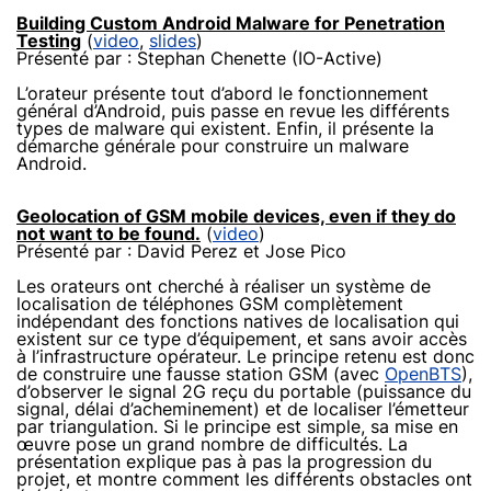
Building Custom Android Malware for Penetration
Testing
(
video
,
slides
)
Présenté par : Stephan Chenette (IO-Active)
L’orateur présente tout d’abord le fonctionnement
général d’Android, puis passe en revue les différents
types de malware qui existent. Enfin, il présente la
démarche générale pour construire un malware
Android.
Geolocation of GSM mobile devices, even if they do
not want to be found.
(
video
)
Présenté par : David Perez et Jose Pico
Les orateurs ont cherché à réaliser un système de
localisation de téléphones GSM complètement
indépendant des fonctions natives de localisation qui
existent sur ce type d’équipement, et sans avoir accès
à l’infrastructure opérateur. Le principe retenu est donc
de construire une fausse station GSM (avec
OpenBTS
),
d’observer le signal 2G reçu du portable (puissance du
signal, délai d’acheminement) et de localiser l’émetteur
par triangulation. Si le principe est simple, sa mise en
œuvre pose un grand nombre de difficultés. La
présentation explique pas à pas la progression du
projet, et montre comment les différents obstacles ont